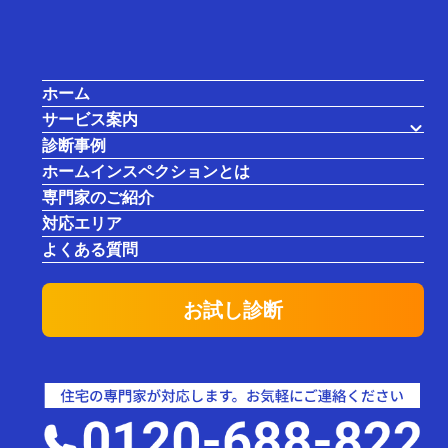
ホーム
サービス案内
中古住宅購入で後悔しないために！失
診断事例
敗談から学ぶ注意点と徹底チェックリ
ホームインスペクションとは
スト
専門家のご紹介
対応エリア
「中古住宅は安いから」と安易に考えていません
よくある質問
か？ 理想の住まいを手に入れたはずが、後々後悔
することになるかもしれません。本記事では、中
お試し診断
古住宅購入におけるよくある失敗談から学び、後
悔しないための徹底的なチェックリストを提示し
ます。この記事を読めば、あなたが中古住宅購入
で成功するための具体的なノウハウと、社内プレ