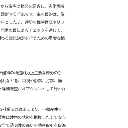
場から住宅の状態を調査し、劣化箇所
を診断する行為です。主な目的は、住
材料としたり、適切な維持管理やリフ
専門家の目によるチェックを通じて、
関わる意思決定を行うための重要な情
た建物の構造耐力上主要な部分のひ
漏れなどを、目視や触診、打診、簡
た詳細調査がオプションとして行われ
物取引業法の改正により、不動産仲介
買主は建物の状態を把握した上で安心
安全で透明性の高い不動産取引を促進