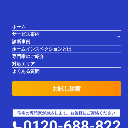
ホーム
サービス案内
玄関・階段・駐車場の床がボロボロ
診断事例
に？床用保護塗装で長持ちさせる方
ホームインスペクションとは
法
専門家のご紹介
対応エリア
よくある質問
お試し診断