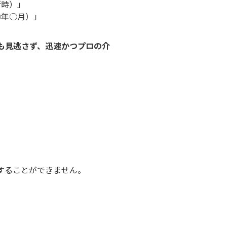
断時）」
○年○月）」
も見逃さず、迅速かつプロの介
。
することができません。