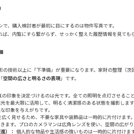
」
シで、購入検討者が最初に目にするのは物件写真です。
れば、内覧にすら繋がらず、せっかく整えた履歴情報を見ても
備
影の技術以上に「下準備」が重要になります。家財の整理（次
「
空間の広さと明るさの表現
」です。
真の印象を決定づけるのは光です。全ての照明を点灯させるこ
然光を最大限に活用して、明るく清潔感のある状態を撮影します
湿な印象を与えがちです。
を広く見せるため、不要な家具や装飾品は一時的に片付けます
できます。プロのカメラマンは広角レンズを使い、空間の広がり
促進）：
個人的な物品や生活感の強いものは一時的に片付けま